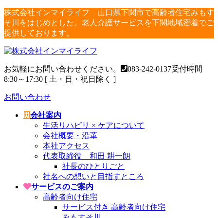
コ
ナ
株式会社インマイライフ 山口県下関市で高齢者住宅みもす
ン
ビ
そ川をはじめとした、老人介護サービスを下関地域密着でご
テ
ゲ
提供しております。
ン
ー
ツ
シ
へ
ョ
お気軽にお問い合わせください。
083-242-0137
受付時間
ス
ン
8:30～17:30 [ 土・日・祝日除く ]
キ
に
ッ
移
お問い合わせ
プ
動
会社案内
生活リハビリ × ケアについて
会社概要・沿革
本社アクセス
代表取締役 和田 耕一朗
社長のひとりごと
社名への想いと目指すところ
サービスのご案内
高齢者向け住宅
サービス付き 高齢者向け住宅
みもすそ川