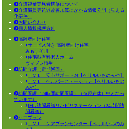
介護福祉実務者研修について
介護職員等処遇改善加算にかかる情報公開（見える
化要件）
お問い合わせ
個人情報保護方針
高齢者向け住宅
サービス付き 高齢者向け住宅
みもすそ川
住宅型有料老人ホーム
ヴィブレ埴生
訪問介護（定期巡回）
ＩＭＬ 安心サポート24【ベリルいちのみや】
ＩＭＬ ヘルパーステーション【ベリルいちの
みや】
訪問看護（24時間訪問看護）（※現在休止中となっ
ています）
IML 訪問看護リハビリステーション（24時間訪
問看護）
ケアプラン
ＩＭＬ ケアプランセンター【ベリルいちのみ