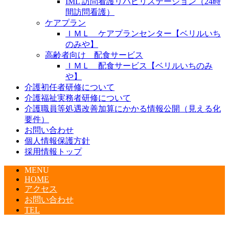
IML 訪問看護リハビリステーション（24時
間訪問看護）
ケアプラン
ＩＭＬ ケアプランセンター【ベリルいち
のみや】
高齢者向け 配食サービス
ＩＭＬ 配食サービス【ベリルいちのみ
や】
介護初任者研修について
介護福祉実務者研修について
介護職員等処遇改善加算にかかる情報公開（見える化
要件）
お問い合わせ
個人情報保護方針
採用情報トップ
MENU
HOME
アクセス
お問い合わせ
TEL