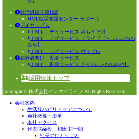
や】
就労継続支援B型
IML就労支援センター ラポール
デイサービス
ＩＭＬ デイサービス みもすそ川
ＩＭＬ デイサービス リライブ【ベリルいちの
みや】
ＩＭＬ デイサービス ヴィブレ
高齢者向け 配食サービス
ＩＭＬ 配食サービス【ベリルいちのみや】
採用情報トップ
Copyright © 株式会社インマイライフ All Rights Reserved.
会社案内
生活リハビリ × ケアについて
会社概要・沿革
本社アクセス
代表取締役 和田 耕一朗
社長のひとりごと