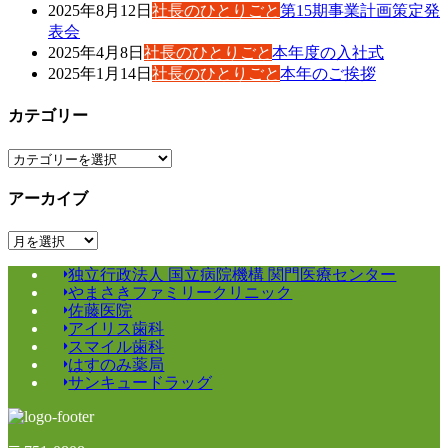
2025年8月12日
社長のひとりごと
第15期事業計画策定発
表会
2025年4月8日
社長のひとりごと
本年度の入社式
2025年1月14日
社長のひとりごと
本年のご挨拶
カテゴリー
カ
テ
アーカイブ
ゴ
リ
ア
ー
ー
独立行政法人 国立病院機構 関門医療センター
カ
やまさきファミリークリニック
イ
佐藤医院
ブ
アイリス歯科
スマイル歯科
はすのみ薬局
サンキュードラッグ