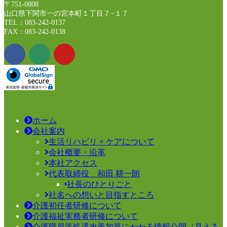
〒751-0808
山口県下関市一の宮本町１丁目７−１７
TEL：083-242-0137
FAX：083-242-0138
ホーム
会社案内
生活リハビリ × ケアについて
会社概要・沿革
本社アクセス
代表取締役 和田 耕一朗
社長のひとりごと
社名への想いと目指すところ
介護初任者研修について
介護福祉実務者研修について
介護職員等処遇改善加算にかかる情報公開（見える