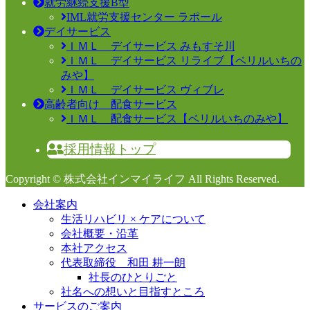
就労継続支援B型
IML就労支援センター ラポール
デイサービス
ＩＭＬ デイサービス みもすそ川
ＩＭＬ デイサービス リライブ【ベリルいちの
みや】
ＩＭＬ デイサービス ヴィブレ
高齢者向け 配食サービス
ＩＭＬ 配食サービス【ベリルいちのみや】
採用情報トップ
Copyright © 株式会社インマイライフ All Rights Reserved.
会社案内
生活リハビリ × ケアについて
会社概要・沿革
本社アクセス
代表取締役 和田 耕一朗
社長のひとりごと
社名への想いと目指すところ
サービスのご案内