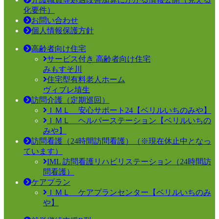
化要件）
お問い合わせ
個人情報保護方針
高齢者向け住宅
サービス付き 高齢者向け住宅
みもすそ川
住宅型有料老人ホーム
ヴィブレ埴生
訪問介護（定期巡回）
ＩＭＬ 安心サポート24【ベリルいちのみや】
ＩＭＬ ヘルパーステーション【ベリルいちの
みや】
訪問看護（24時間訪問看護）（※現在休止中となっ
ています）
IML 訪問看護リハビリステーション（24時間訪
問看護）
ケアプラン
ＩＭＬ ケアプランセンター【ベリルいちのみ
や】