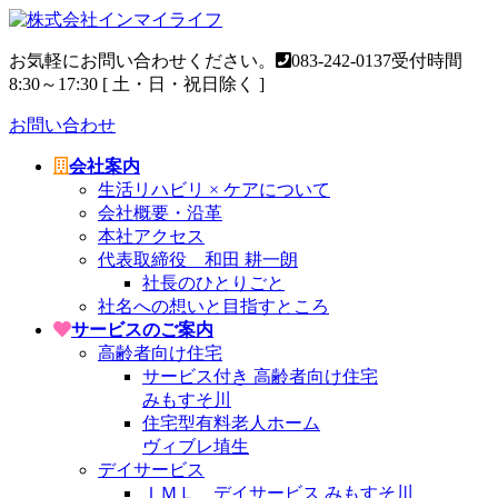
コ
ナ
ン
ビ
お気軽にお問い合わせください。
083-242-0137
受付時間
テ
ゲ
8:30～17:30 [ 土・日・祝日除く ]
ン
ー
ツ
シ
お問い合わせ
へ
ョ
ス
ン
会社案内
キ
に
生活リハビリ × ケアについて
ッ
移
会社概要・沿革
プ
動
本社アクセス
代表取締役 和田 耕一朗
社長のひとりごと
社名への想いと目指すところ
サービスのご案内
高齢者向け住宅
サービス付き 高齢者向け住宅
みもすそ川
住宅型有料老人ホーム
ヴィブレ埴生
デイサービス
ＩＭＬ デイサービス みもすそ川